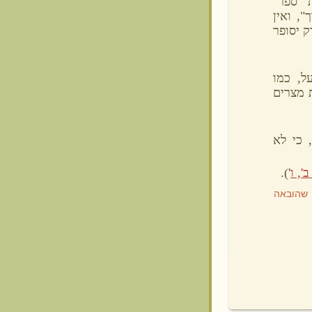
 "ספר"
", ואין
 יסופר
ל, כמו
 מצרים
 כי לא
', ו
').
שהובאה