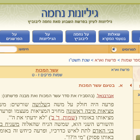
פר שמות
>
פרשת וארא
> שנת תשט"ו
פרשת וארא
עשר המכות
שמות פרקים ז - ט
א.
בטעם עשר המכות
ע
אברבנאל
, (בהסבירו את סדר עשר המכות ואת מבנה פרשתנו):
פרעה היה חולק על משה ב
שלושה
שורשים: משה
מציאות סיבה ראשונה
מחויב המציאות מעצמו ופרעה
מציאותו באומרו (
שמות, ד' ב
') "לא ידעתי את ה'".
והשורש השני הוא, שמשה הניח שהאלוה
משגיח בכ
בני האדם
לתת לאיש כדרכיו, ופרעה כיחש זה באומר
באותו פסוק) "מי ה'?!".