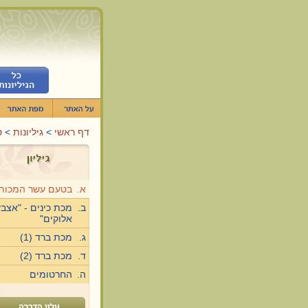
דף ראשי
>
גיליונות
>
ס
א.
בטעם עשר המכות
ב.
מכת כינים - "אצב
אלוקים"
ג.
מכת ברד (1)
ד.
מכת ברד (2)
ה.
החרטומים