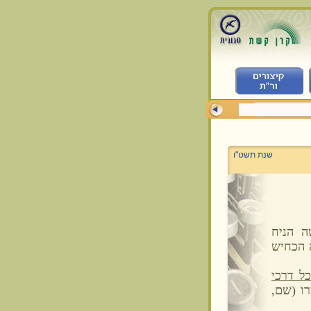
שנת תשט"ו
 הניח
 הכחיש
ל דרכי
ו (שם,