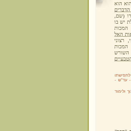
וא הוא
 הדברים
ו (שם,
ת יש בו
 המכות
ות האל
 רצוני
המכות
 השורש
טבעיים
לתפישתו
 עד"ש -
ך ולימוד