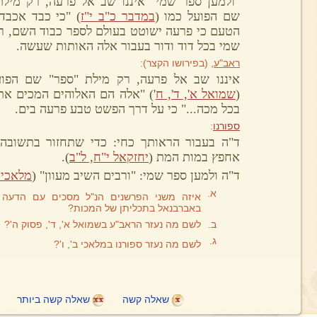
"ולמען ספר שמי" איננו שב אל פרעה, רק מילת
שם הפועל כמו (
במדבר כ"ב י"ז
) "כי כבד אכבדך
הטעם כי פרעה ישוטט בעולם לספר כבוד השם, רק
שמי בכל דוד ודור בעבור אלה האותות שעשה.
ראב"ע
, (בפירושו הקצר):
איננו שב אל פרעה, רק מילת "ספר" שם הפוע
(
שמואל א', ד', ח
') "אלה הם האלוהים המכים את
בכל מכה..." כי על דרך הפשט טבע פרעה בים.
ספורנו
:
ד"ה בעבור הראותך כחי: כדי שתחזור בתשובה,
אחפץ במות המת (
יחזקאל י"ח, ל"ב
).
ד"ה ולמען ספר שמי: "ורבים השיב מעוון" (
מלאכי ב
א.
איזה משני הפרשנים הנ"ל מסכים עם הדעה 
באברבנאל בתכליתן של המכות?
ב.
לשם מה נעזר הראב"ע בשמואל א', ד', פסוק ה'?
ג.
לשם מה נעזר ספורנו במלאכי ב', ו'?
שאלה קשה
שאלה קשה ביותר