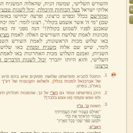
והשורש השלישי, שמשה הניח, שהאלוה המשגיח הה
אלוקי ישראל
בעל הכוחות והיכולת
,
יכול לשנות טבעי
ומחדשם
בכלל ובפרט כרצונו, ופרעה יכחישו באומר
שם) "מי ה' אשר אשמע בקולו", רצונו לומר: "מה יכול
שאכנע לפניו לשמוע בקולו?!" הנה מפני זה באו
מכוונות לאמת שלושת השורשים האלה: לאמת
מציא
באו שלוש מכות הראשונות; לאמת השורש השני,
לומר, שיש שם אלוה
משגיח ומנהיג
באו שלוש 
השניות; ואמנם השלוש מכות האחרונות באו לאמת
השלישי, והוא היותו יתברך
יכול לשנות הדברים ה
כרצונו
.
1.
התוכל להביא מפרשתנו שלושה פסוקים שיש בהם סיוע 
של אברבנאל למכות בכללן, ולשלוש הקבוצות של דצ"ך -
באח"ב, בפרט.
2.
היכן בפרשתנו עומד גם
רש"י
על כך, שהמכות תכליתן חינו
ולא עונש ונקמה (או עונש בלבד)?
3.
השווה
ט', ט"ז
:
"וְאוּלָם בַּעֲבוּר זֹאת הֶעֱמַדְתִּיךָ
בַּעֲבוּר הַרְאֹתְךָ אֶת כֹּחִי
וּלְמַעַן סַפֵּר שְׁמִי בְּכָל הָאָרֶץ"
ראב"ע
: